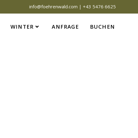
info@foehrenwald.com
|
+43 5476 6625
WINTER
ANFRAGE
BUCHEN